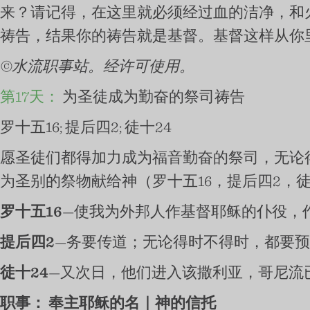
来？请记得，在这里就必须经过血的洁净，和
祷告，结果你的祷告就是基督。基督这样从你
©水流职事站。经许可使用。
第17天：
为圣徒成为勤奋的祭司祷告
罗十五16; 提后四2; 徒十24
愿圣徒们都得加力成为福音勤奋的祭司，无论
为圣别的祭物献给神（罗十五16，提后四2，徒
罗十五16
—使我为外邦人作基督耶稣的仆役，
提后四2
—务要传道；无论得时不得时，都要
徒十24
—又次日，他们进入该撒利亚，哥尼流
职事：
奉主耶稣的名｜神的信托