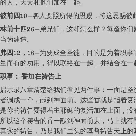
的人，天天和他们加在一起。
彼前四10
—各人要照所得的恩赐，将这恩赐彼
林前十四26
—弟兄们，这却怎么样？每逢你们
当为建造。
弗四12，16
—为要成全圣徒，目的是为着职事
量而有的功用，得以联络在一起，并结合在一
职事：
香加在祷告上
启示录八章清楚给我们看见两件事：一面是圣
者调成一个，献到神面前。这些香就是指着复
是你的祷告要得着主耶稣的复活加在上面，没
所以这个祷告的香一献到神面前去，马上就有
真实的祷告，乃是我们里头的基督祷告天上的