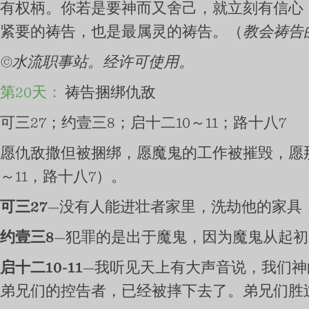
有权柄。你若是要神而又舍己，就立刻有信心
紧要的祷告，也是最属灵的祷告。（
教会祷告
©水流职事站。经许可使用。
第20天：
祷告捆绑仇敌
可三27；约壹三8；启十二10～11；路十八7
愿仇敌撒但被捆绑，愿魔鬼的工作被摧毁，愿那
～11，路十八7）。
可三27
—没有人能进壮者家里，洗劫他的家具
约壹三8
—犯罪的是出于魔鬼，因为魔鬼从起
启十二10-11
—我听见天上有大声音说，我们
弟兄们的控告者，已经被摔下去了。弟兄们胜