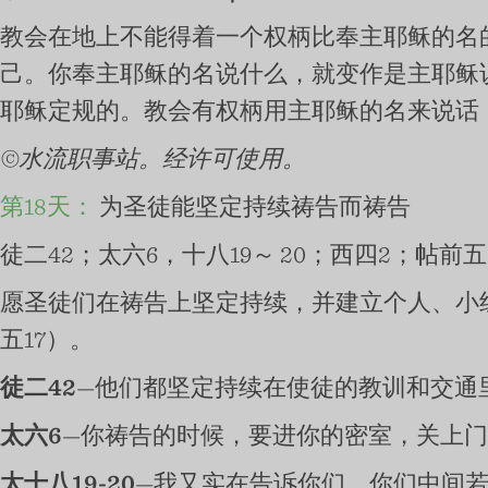
教会在地上不能得着一个权柄比奉主耶稣的名
己。你奉主耶稣的名说什么，就变作是主耶稣
耶稣定规的。教会有权柄用主耶稣的名来说话
©水流职事站。经许可使用。
第18天：
为圣徒能坚定持续祷告而祷告
徒二42；太六6，十八19～ 20；西四2；帖前五
愿圣徒们在祷告上坚定持续，并建立个人、小组
五17）。
徒二42
—他们都坚定持续在使徒的教训和交通
太六6
—你祷告的时候，要进你的密室，关上
太十八19-20
—我又实在告诉你们，你们中间