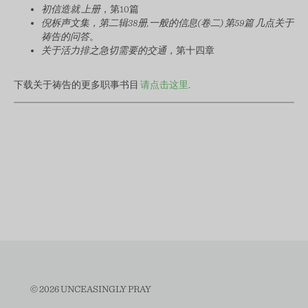
初信造就 上册
，第10篇
倪柝声文集
，第二辑38册,一般的信息(卷二) 第59篇 几点关于
祷告的问答
。
关于活力排之急切需要的交通
，第十四章
下载关于祷告的更多职事书目
请点击这里
.
© 2026 UNCEASINGLY PRAY