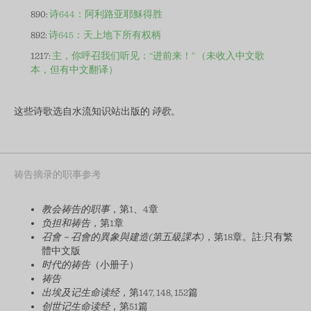
890:
诗644：阿利路亚耶穌得胜
892:
诗645：天上地下所有权柄
1217:
主，你呼召我们听见：“进前来！” （未收入中文歌
本，但有中文翻译）
这些诗歌选自水流知识站出版的
诗歌
。
祷告摘录的职事参考
教会祷告的职事
，第1、4章
负担和祷告，
第1章
召會－召會的異象與建造(第五級課本)
，第18章。註:只有繁
體中文版
时代的祷告
（小册子）
祷告
出埃及记生命读经
，第147, 148, 152篇
创世记生命读经
，第51篇