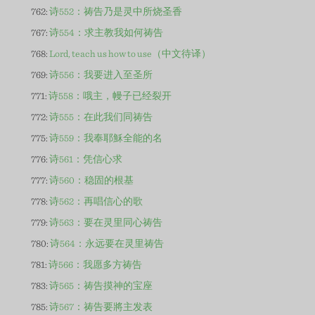
762:
诗552：祷告乃是灵中所烧圣香
767:
诗554：求主教我如何祷告
768:
Lord, teach us how to use（中文待译）
769:
诗556：我要进入至圣所
771:
诗558：哦主，幔子已经裂开
772:
诗555：在此我们同祷告
775:
诗559：我奉耶穌全能的名
776:
诗561：凭信心求
777:
诗560：稳固的根基
778:
诗562：再唱信心的歌
779:
诗563：要在灵里同心祷告
780:
诗564：永远要在灵里祷告
781:
诗566：我愿多方祷告
783:
诗565：祷告摸神的宝座
785:
诗567：祷告要將主发表