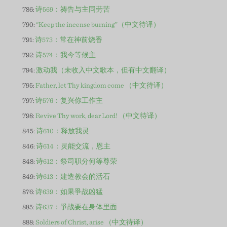
786:
诗569：祷告与主同劳苦
790:
“Keep the incense burning”（中文待译）
791:
诗573：常在神前烧香
792:
诗574：我今等候主
794:
激动我（未收入中文歌本，但有中文翻译）
795:
Father, let Thy kingdom come （中文待译）
797:
诗576：复兴你工作主
798:
Revive Thy work, dear Lord! （中文待译）
845:
诗610：释放我灵
846:
诗614：灵能交流，恩主
848:
诗612：祭司职分何等尊荣
849:
诗613：建造教会的活石
876:
诗639：如果爭战凶猛
885:
诗637：爭战要在身体里面
888:
Soldiers of Christ, arise （中文待译）