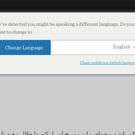
قلبی دعا
خدمتگزاری
've detected you might be speaking a different language. Do you
nt to change to:
NO
DEUTSCH
РУССКИЙ
한국어
ESPAÑO
English
Change Language
SLOVENČINA
ROMÂNĂ
ČEŠTINA
فارس
Close and do not switch langua
م باشد و خدای ما و مسیح او را یکصدا جلال دهند تا 