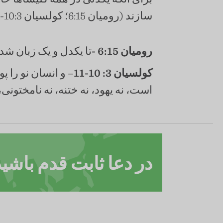
سازند (رومیان 6:15؛ کولسیان 10:3-11).
رومیان 6:15 -
تا یکدل و یک زبان شده
کولسیان 3: 10-11
– و انسان نو را 
است، نه یهود، نه ختنه، نه نامختونی،
در دعا ثابت قدم باشید