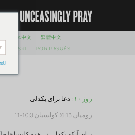
بار 
L
简体中文
繁體中文
HRVATSKI
PORTUGUÊS
ge
روز ۱۰ :
دعا برای یکدلی
رومیان 6:15؛ کولسیان 10:3-11
برای آنکه یکدلی در همه کلیساها حاک