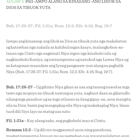
ADLAW 5:
PAG-AMPO ALANG SA KINASANG-ANG LIHOK SA
DIOS SA TIBUOK YUTA
Buh. 17:26-27; Fil. 1:21a; Rom. 12:2; Efe. 4:16; Bug. 19:7
Iampo ang kinasang-ang lihok sa Dios sa tibuok yuta nga makabaton
og katawhan nga nakaila sa kahibulongan kaayo, malangkobon-sa-
tanan nga Cristo nga nagsinati Niya ingon nga kinabuhi nila ug
nagkinabuhi Kaniya, ug natransproma ug natukod nga Lawas Niya ug
sa kataposan maandam ang Iyang pangasaw-non alang sa pagbalik
Niya (Buh. 17:26-27; Fil. 1:21a; Rom. 12:2; Efe. 4:16; Bug. 19:7).
Buh. 17:26-27
—Ug gihimo Niya gikan sa usa ang tanang nasod sa mga
tawo nga mopuyo sa tibuok nawong sa yuta, nagbuot daan sa gikatudlo
nilang mga panahon ug sa mga utlanan sa ilang gipuy-an, aron mangita
sila sa Dios, basin pag mangapkap sila Niya ug makakaplag Niya, bisan
tuod dili Siya layo sa matag usa nato.
Fil. 1:21a
—Kay alang nako, ang pagkabuhi mao si Cristo.
Romans 12:2
—Ug dili mo magpaumol uyon ning panahona,
magpatransporma hinuon mo sa pagpabag-o sa inyong salabotan aron