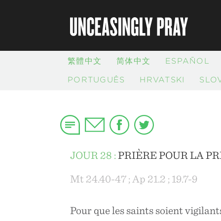
繁體中文
简体中文
ESPAÑOL
PORTUGUÊS
HRVATSKI
SLO
JOUR 28 :
PRIÈRE POUR LA P
Mt 24.40-47 ; Ap 21.2 ; 19.7-9
Pour que les saints soient vigilant