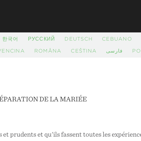
한국어
РУССКИЙ
DEUTSCH
CEBUANO
VENČINA
ROMÂNĂ
ČEŠTINA
فارسی
PO
RÉPARATION DE LA MARIÉE
s et prudents et qu'ils fassent toutes les expérien