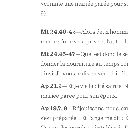
«comme une mariée parée pour son 
9).
Mt 24.40-42
—Alors deux hommes 
meule : l’une sera prise et l’autre
Mt 24.45-47
—Quel est donc le ser
donner la nourriture au temps con
ainsi. Je vous le dis en vérité, il l’
Ap 21.2
—Et je vis la cité sainte
mariée parée pour son époux.
Ap 19.7, 9
—Réjouissons-nous, exul
s’est préparée... Et l’ange me dit :
Ce sont les paroles véritables de 