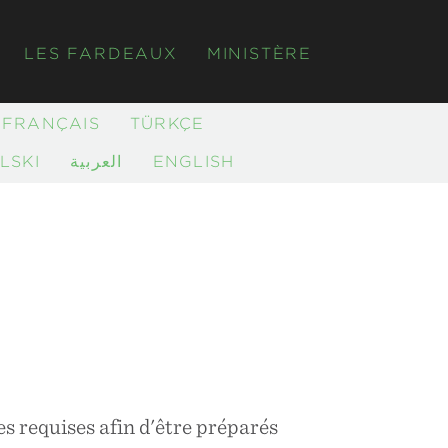
LES FARDEAUX
MINISTÈRE
FRANÇAIS
TÜRKÇE
LSKI
العربية
ENGLISH
ces requises afin d'être préparés