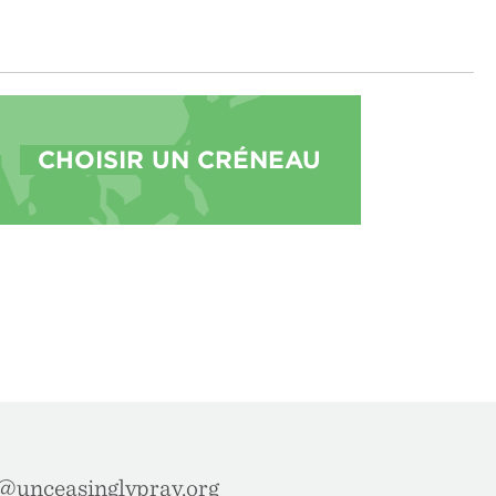
CHOISIR UN CRÉNEAU
@unceasinglypray.org