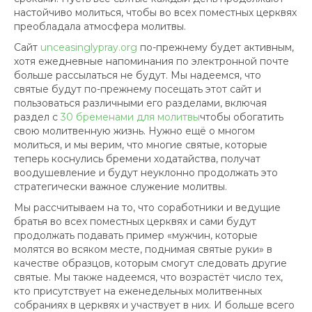
настойчиво молиться, чтобы во всех поместных церквях
преобладала атмосфера молитвы.
Сайт
unceasinglypray.org
по-прежнему будет активным,
хотя ежедневные напоминания по электронной почте
больше рассылаться не будут. Мы надеемся, что
святые будут по-прежнему посещать этот сайт и
пользоваться различными его разделами, включая
раздел с
30 бременами для молитвы
чтобы обогатить
свою молитвенную жизнь. Нужно ещё о многом
молиться, и мы верим, что многие святые, которые
теперь коснулись бремени ходатайства, получат
воодушевление и будут неуклонно продолжать это
стратегически важное служение молитвы.
Мы рассчитываем на то, что соработники и ведущие
братья во всех поместных церквях и сами будут
продолжать подавать пример «мужчин, которые
молятся во всяком месте, поднимая святые руки» в
качестве образцов, которым смогут следовать другие
святые. Мы также надеемся, что возрастёт число тех,
кто присутствует на еженедельных молитвенных
собраниях в церквях и участвует в них. И больше всего