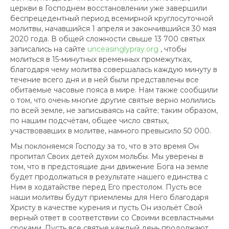
церкви в Господнем восстановлении уже завершили
беспрецедентный период всемирной круглосуточной
молитвы, начавшийся 1 апреля и закончившийся 30 мая
2020 года. В общей сложности свыше 13 700 святых
записались на сайте
unceasinglypray.org
, чтобы
молиться в 15-минутных временных промежутках,
благодаря чему молитва совершалась каждую минуту в
течение всего дня и в ней были представлены все
обитаемые часовые пояса в мире. Нам также сообщили
о том, что очень многие другие святые верно молились
по всей земле, не записываясь на сайте; таким образом,
по нашим подсчётам, общее число святых,
участвовавших в молитве, намного превысило 50 000.
Мы поклоняемся Господу за то, что в это время Он
пропитал Своих детей духом мольбы. Мы уверены в
том, что в предстоящие дни движение Бога на земле
будет продолжаться в результате нашего единства с
Ним в ходатайстве перед Его престолом. Пусть все
наши молитвы будут приемлемы для Него благодаря
Христу в качестве курения и пусть Он изольёт Свой
верный ответ в соответствии со Своими всевластными
сроками. Пусть все святые каждый день продолжают